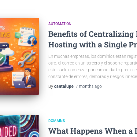
AUTOMATION
Benefits of Centralizin
Hosting with a Single P
En muchas empresas, los dominios están regist
otro, el correo en un tercero y el soporte repar
esto suele comenzar por comodidad o precio, c
constante de errores, demoras y riesgos innece
By
cantalupe
,
7 months
ago
DOMAINS
What Happens When a 