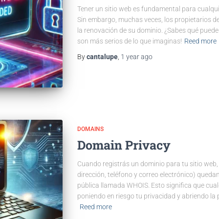
Tener un sitio web es fundamental para cualquie
Sin embargo, muchas veces, los propietarios de
la renovación de su dominio. ¿Sabes qué puede o
son más serios de lo que imaginas!
Reed more
By
cantalupe
,
1 year
ago
DOMAINS
Domain Privacy
Cuando registrás un dominio para tu sitio web
dirección, teléfono y correo electrónico) qued
pública llamada WHOIS. Esto significa que cua
poniendo en riesgo tu privacidad y abriendo la
Reed more