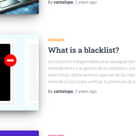
By
cantalupe
,
2 years
ago
DOMAINS
What is a blacklist?
Una práctica indispensable para salvaguardar la
entendimiento y la gestión de las blacklists, p
estas listas, destacaremos algunas de las más 
mxtoolbox.com para verificar la presencia de tu
By
cantalupe
,
2 years
ago