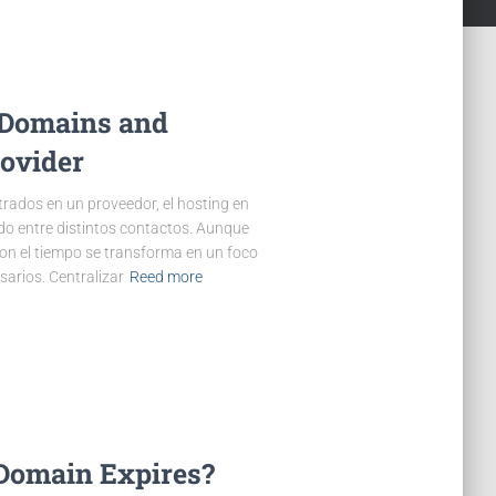
g Domains and
rovider
rados en un proveedor, el hosting en
tido entre distintos contactos. Aunque
on el tiempo se transforma en un foco
sarios. Centralizar
Reed more
Domain Expires?