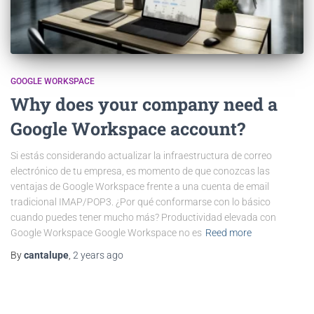
GOOGLE WORKSPACE
Why does your company need a
Google Workspace account?
Si estás considerando actualizar la infraestructura de correo
electrónico de tu empresa, es momento de que conozcas las
ventajas de Google Workspace frente a una cuenta de email
tradicional IMAP/POP3. ¿Por qué conformarse con lo básico
cuando puedes tener mucho más? Productividad elevada con
Google Workspace Google Workspace no es
Reed more
By
cantalupe
,
2 years
ago