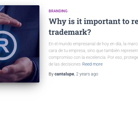
BRANDING
Why is it important to r
trademark?
En el mundo empresarial de hoy en día, la marca
cara de tu empresa, sino que también representa
compromiso con la excelencia. Por eso, protege
de las decisiones
Reed more
By
cantalupe
,
2 years
ago