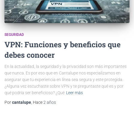
SEGURIDAD
VPN: Funciones y beneficios que
debes conocer
En la actualidad, la seguridad y la privacidad son más importantes
que nunca. Es por eso que en Cantalupe nos especializamos en
asegurar que tu experiencia en línea sea segura y este protegida.
¿Alguna vez escuchaste sobre VPN y te preguntaste qué es y por
qué podría ser beneficioso? ¿Qué
Leer más
Por
cantalupe
, Hace
2 años