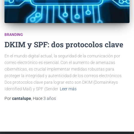
BRANDING
DKIM y SPF: dos protocolos clave
En el mundo digital actual, la seguridad de la comunicación por
correo electrónico es esencial. Con el aumento de amenazas
cibernéticas, es crucial implementar medidas robustas para
proteger la integridad y autenticidad de los correos electrónicos.
Dos protocolos clave para lograr esto son DKIM (DomainKeys
Identified Mail) y SPF (Sender
Leer más
Por
cantalupe
, Hace
3 años