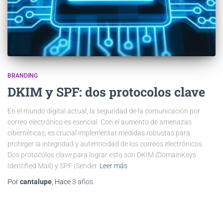
BRANDING
DKIM y SPF: dos protocolos clave
En el mundo digital actual, la seguridad de la comunicación por
correo electrónico es esencial. Con el aumento de amenazas
cibernéticas, es crucial implementar medidas robustas para
proteger la integridad y autenticidad de los correos electrónicos.
Dos protocolos clave para lograr esto son DKIM (DomainKeys
Identified Mail) y SPF (Sender
Leer más
Por
cantalupe
, Hace
3 años