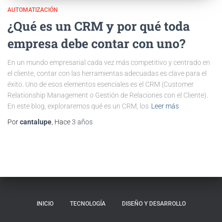
AUTOMATIZACIÓN
¿Qué es un CRM y por qué toda
empresa debe contar con uno?
En un mundo empresarial cada vez más competitivo y centrado en
el cliente, contar con las herramientas adecuadas es clave para el
éxito. Uno de esos elementos esenciales es el CRM (Customer
Relationship Management o Gestión de Relaciones con el Cliente).
En este blog, exploraremos qué es un CRM, los
Leer más
Por
cantalupe
, Hace
3 años
INICIO
TECNOLOGÍA
DISEÑO Y DESARROLLO