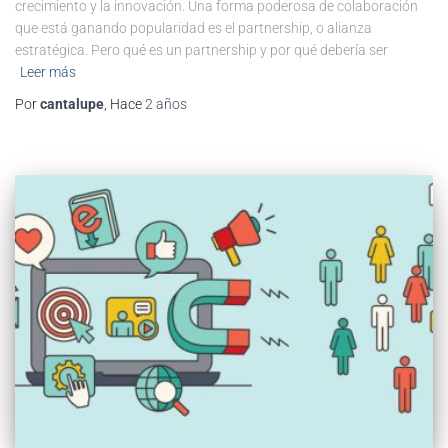
crecimiento y la innovación. Una forma poderosa de colaboración
que está ganando popularidad es el partnership, o alianza
estratégica. Pero qué es un partnership y por qué debería ser
Leer más
Por
cantalupe
, Hace
2 años