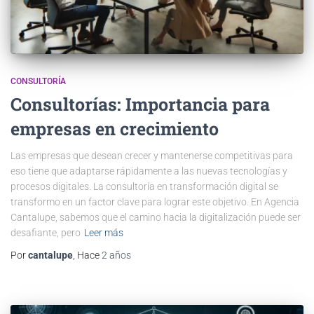
CONSULTORÍA
Consultorías: Importancia para
empresas en crecimiento
Las empresas que desean crecer y mantenerse competitivas para
eso tiene que adaptarse rápidamente a las nuevas tecnologías y
procesos digitales. La consultoría en transformación digital se
transformo en un factor clave para lograr este objetivo. En Agencia
Cantalupe, sabemos que el camino hacia la digitalización puede ser
desafiante, pero
Leer más
Por
cantalupe
, Hace
2 años