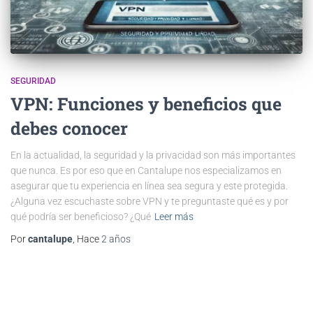
SEGURIDAD
VPN: Funciones y beneficios que
debes conocer
En la actualidad, la seguridad y la privacidad son más importantes
que nunca. Es por eso que en Cantalupe nos especializamos en
asegurar que tu experiencia en línea sea segura y este protegida.
¿Alguna vez escuchaste sobre VPN y te preguntaste qué es y por
qué podría ser beneficioso? ¿Qué
Leer más
Por
cantalupe
, Hace
2 años