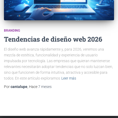
BRANDING
Tendencias de diseño web 2026
El diseño web avanza rápidamente y, para 2026, veremos una
mezcla de estética, funcionalidad y experiencia de usuario
impulsada por tecnología. Las empresas que quieran mantenerse
relevantes necesitarán adoptar tendencias que no solo luzcan bien,
sino que funcionen de forma intuitiva, atractiva y accesible para
todos. En este artículo exploramos
Leer más
Por
cantalupe
, Hace
7 meses