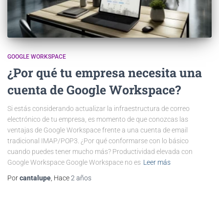
GOOGLE WORKSPACE
¿Por qué tu empresa necesita una
cuenta de Google Workspace?
Si estás considerando actualizar la infraestructura de correo
electrónico de tu empresa, es momento de que conozcas las
ventajas de Google Workspace frente a una cuenta de email
tradicional IMAP/POP3. ¿Por qué conformarse con lo básico
cuando puedes tener mucho más? Productividad elevada con
Google Workspace Google Workspace no es
Leer más
Por
cantalupe
, Hace
2 años