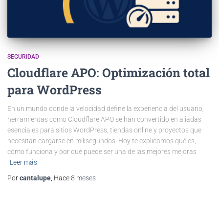
SEGURIDAD
Cloudflare APO: Optimización total
para WordPress
En un mundo donde la velocidad define la experiencia del usuario,
herramientas como Cloudflare APO se han convertido en aliadas
esenciales para sitios WordPress, tiendas online y proyectos que
necesitan cargarse en milisegundos. Hoy te explicamos qué es,
cómo funciona y por qué puede ser una de las mejores mejoras
Leer más
Por
cantalupe
, Hace
8 meses