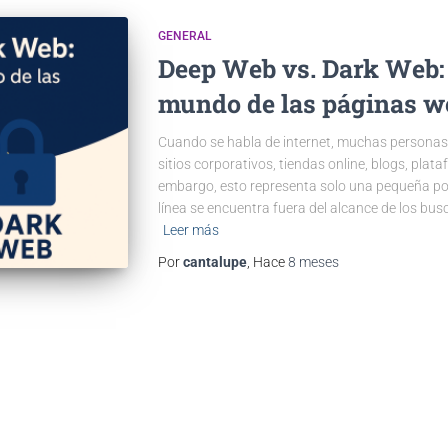
GENERAL
Deep Web vs. Dark Web:
mundo de las páginas w
Cuando se habla de internet, muchas personas 
sitios corporativos, tiendas online, blogs, plat
embargo, esto representa solo una pequeña por
línea se encuentra fuera del alcance de los busc
Leer más
Por
cantalupe
, Hace
8 meses