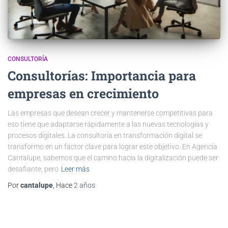
CONSULTORÍA
Consultorías: Importancia para
empresas en crecimiento
Las empresas que desean crecer y mantenerse competitivas para
eso tiene que adaptarse rápidamente a las nuevas tecnologías y
procesos digitales. La consultoría en transformación digital se
transformo en un factor clave para lograr este objetivo. En Agencia
Cantalupe, sabemos que el camino hacia la digitalización puede ser
desafiante, pero
Leer más
Por
cantalupe
, Hace
2 años