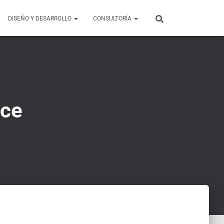
DISEÑO Y DESARROLLO
CONSULTORÍA
rce