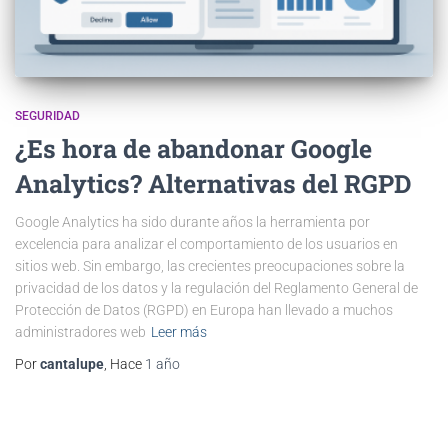
SEGURIDAD
¿Es hora de abandonar Google
Analytics? Alternativas del RGPD
Google Analytics ha sido durante años la herramienta por
excelencia para analizar el comportamiento de los usuarios en
sitios web. Sin embargo, las crecientes preocupaciones sobre la
privacidad de los datos y la regulación del Reglamento General de
Protección de Datos (RGPD) en Europa han llevado a muchos
administradores web
Leer más
Por
cantalupe
, Hace
1 año