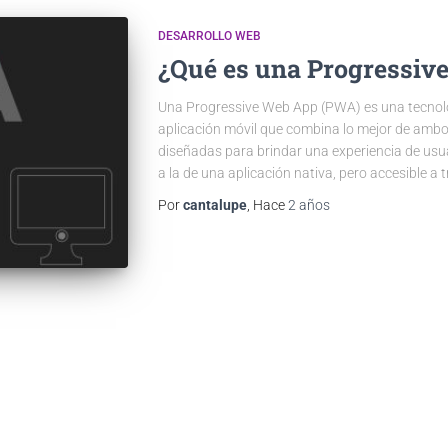
DESARROLLO WEB
¿Qué es una Progressiv
Una Progressive Web App (PWA) es una tecnolo
aplicación móvil que combina lo mejor de amb
diseñadas para brindar una experiencia de usuar
a la de una aplicación nativa, pero accesible a 
Por
cantalupe
, Hace
2 años