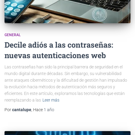
GENERAL
Decile adiós a las contraseñas:
nuevas autenticaciones web
Las contraseñas han sido la principal barrera de seguridad en el
mundo digital durante décadas. Sin embargo, su vulnerabilidad
ante ataques cibernéticos y la dificultad de gestión han impulsado
la evolución hacia métodos de autenticación más seguros y
eficientes. En este artículo, exploramos las tecnologías que están
reemplazando a las
Leer más
Por
cantalupe
, Hace
1 año