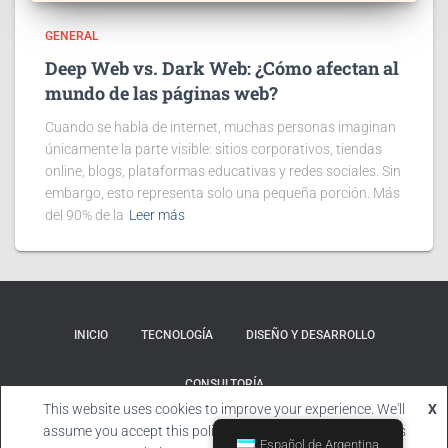
GENERAL
Deep Web vs. Dark Web: ¿Cómo afectan al
mundo de las páginas web?
Cuando se habla de internet, muchas personas imaginan
únicamente la parte visible: sitios corporativos, tiendas
online, blogs, plataformas educativas y redes sociales. Sin
embargo, esto representa solo una pequeña porción. Más
del 90% de la
Leer más
INICIO
TECNOLOGÍA
DISEÑO Y DESARROLLO
CONSULTORÍA
This website uses cookies to improve your experience. We'll
X
Hestia | Desarrollado por
ThemeIsle
assume you accept this policy as long as you are using this
Español de Argentina