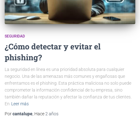
SEGURIDAD
¿Cómo detectar y evitar el
phishing?
La seguridad en línea es una prioridad absoluta para cualquier
negocio. Una de las amenazas más comunes y engañosas que
enfrentamos es el phishing. Esta práctica maliciosa no solo puede
comprometer la información confidencial de tu empresa, sino
también dañar la reputación y afectar la confianza de tus clientes.
En
Leer más
Por
cantalupe
, Hace
2 años