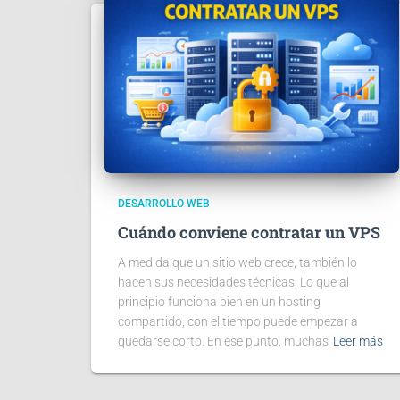
DESARROLLO WEB
Cuándo conviene contratar un VPS
A medida que un sitio web crece, también lo
hacen sus necesidades técnicas. Lo que al
principio funciona bien en un hosting
compartido, con el tiempo puede empezar a
quedarse corto. En ese punto, muchas
Leer más