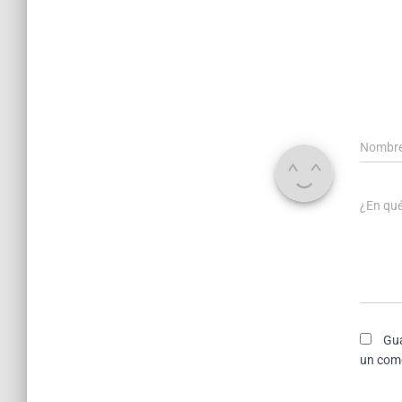
Nombr
¿En qu
Gua
un come