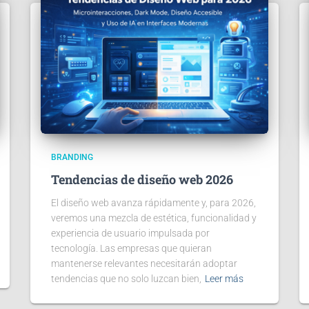
BRANDING
Tendencias de diseño web 2026
El diseño web avanza rápidamente y, para 2026,
veremos una mezcla de estética, funcionalidad y
experiencia de usuario impulsada por
tecnología. Las empresas que quieran
mantenerse relevantes necesitarán adoptar
tendencias que no solo luzcan bien,
Leer más