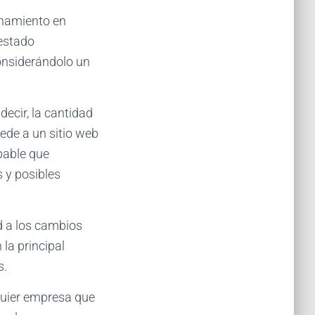
onamiento en
estado
considerándolo un
decir, la cantidad
cede a un sitio web
bable que
 y posibles
d a los cambios
 la principal
s.
quier empresa que