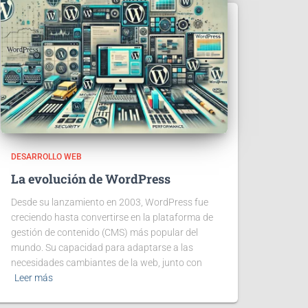
DESARROLLO WEB
La evolución de WordPress
Desde su lanzamiento en 2003, WordPress fue
creciendo hasta convertirse en la plataforma de
gestión de contenido (CMS) más popular del
mundo. Su capacidad para adaptarse a las
necesidades cambiantes de la web, junto con
Leer más